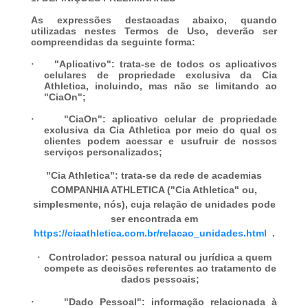
As expressões destacadas abaixo, quando
utilizadas nestes Termos de Uso, deverão ser
compreendidas da seguinte forma:
·
"
Aplicativo
": trata-se de todos os aplicativos
celulares de propriedade exclusiva da Cia
Athletica, incluindo, mas não se limitando ao
"CiaOn";
·
"
CiaOn
": aplicativo celular de propriedade
exclusiva da Cia Athletica por meio do qual os
clientes podem acessar e usufruir de nossos
serviços personalizados;
"
Cia Athletica
": trata-se da rede de academias
COMPANHIA ATHLETICA
("Cia Athletica" ou,
simplesmente, nós), cuja relação de unidades pode
ser encontrada em
https://ciaathletica.com.br/relacao_unidades.html
.
·
Controlador
: pessoa natural ou jurídica a quem
compete as decisões referentes ao tratamento de
dados pessoais;
·
"
Dado Pessoal
":
informação relacionada à