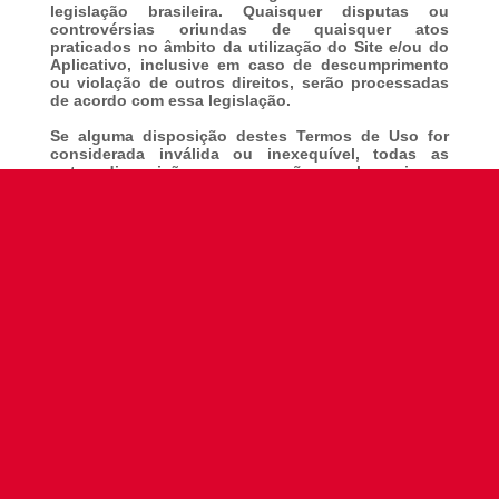
legislação brasileira. Quaisquer disputas ou
controvérsias oriundas de quaisquer atos
praticados no âmbito da utilização do Site e/ou do
Aplicativo, inclusive em caso de descumprimento
ou violação de outros direitos, serão processadas
de acordo com essa legislação.
Se alguma disposição destes Termos de Uso for
considerada inválida ou inexequível, todas as
outras disposições permanecerão em pleno vigor e
efeito. Neste caso, tal disposição inválida ou
inexequível será substituída por outra similar, com
base no contexto e demais condições destes
Termos de Uso.
9. FALE CONOSCO
Se você tiver qualquer dúvida sobre este
documento ou sobre nossos serviços, entre em
contato com sua unidade Cia Athletica ou
diretamente
https://ciaathletica.com.br/
Caso deseje obter esclarecimentos específicos
sobre a nossa Política de Privacidade, entre em
contato com o nosso Encarregado de Proteção de
Dados, cujo contato se encontra indicado no
referido documento.