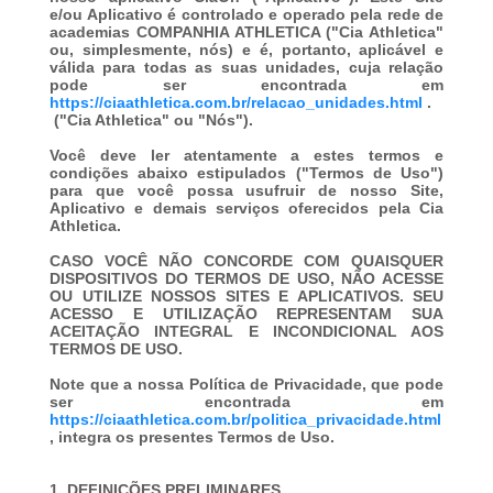
e/ou Aplicativo é controlado e operado pela rede de
academias
COMPANHIA ATHLETICA
("Cia Athletica"
ou, simplesmente, nós) e é, portanto, aplicável e
válida para todas as suas unidades, cuja relação
pode ser encontrada em
https://ciaathletica.com.br/relacao_unidades.html
.
("
Cia Athletica
" ou "
Nós
").
Você deve ler atentamente a estes termos e
condições abaixo estipulados ("
Termos de Uso
")
para que você possa usufruir de nosso Site,
Aplicativo e demais serviços oferecidos pela Cia
Athletica.
CASO VOCÊ NÃO CONCORDE COM QUAISQUER
DISPOSITIVOS DO TERMOS DE USO, NÃO ACESSE
OU UTILIZE NOSSOS SITES E APLICATIVOS. SEU
ACESSO E UTILIZAÇÃO REPRESENTAM SUA
ACEITAÇÃO INTEGRAL E INCONDICIONAL AOS
TERMOS DE USO.
Note que a nossa Política de Privacidade, que pode
ser encontrada em
https://ciaathletica.com.br/politica_privacidade.html
, integra os presentes Termos de Uso.
1. DEFINIÇÕES PRELIMINARES